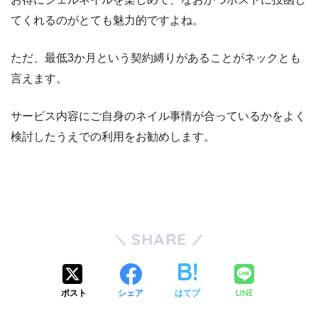
金曜日に買ってきた
HOMEIネイル
てくれるのがとても魅力的ですよね。
すごいいいよ！ちゅるるんだしダマになりにくいし気泡入
ただ、最低3か月という契約縛りがあることがネックとも
りにくいし液サラサラだし色が絶妙で単色だけなのにオシ
言えます。
ャレになる
サービス内容にご自身のネイル事情が合っているかをよく
（1000+tax） たぶんもうマニキュアに戻れない
検討したうえでの利用をお勧めします。
SHARE
ポスト
シェア
はてブ
LINE