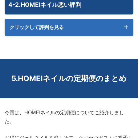
4-2.HOMEIネイル悪い評判
(0)
クリックして評判を見る
HOMEIネイル
。自宅で手軽にセルフジェルネイル オフは
リムーバー不要でペリッと剥がせるよー。まだあまりうま
くないけど研究中ー
全部とれた
(0)
5.HOMEIネイルの定期便のまとめ
マニキュアに戻れない
おはようございます！ 昨日の HOMEI
ネイル
の続き １日
(0)
経ちました 全部とれました
今回は、HOMEIネイルの定期便についてご紹介しまし
何も処理せずいきなり塗ったせいだ。きっと。私が雑すぎ
ネイルやったり勉強したり家事したり家にいたけど割と充
た。
るんだ。 めげずに極めたいと思います
実してた
お得にジェルネイルを楽しめて、なおかつポストに投函し