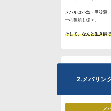
メバルは小魚・甲殻類
ーの種類も様々。
そして、なんと生き餌
2.メバリ
メ