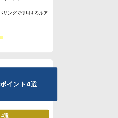
バリングで使用するルア
。
ポイント4選
4選