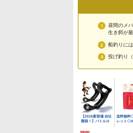
昼間のメ
生き餌が
船釣りに
投げ釣り