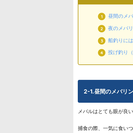
昼間のメ
夜のメバ
船釣りに
投げ釣り
2-1.昼間のメバ
メバルはとても眼が良
捕食の際、一気に食い