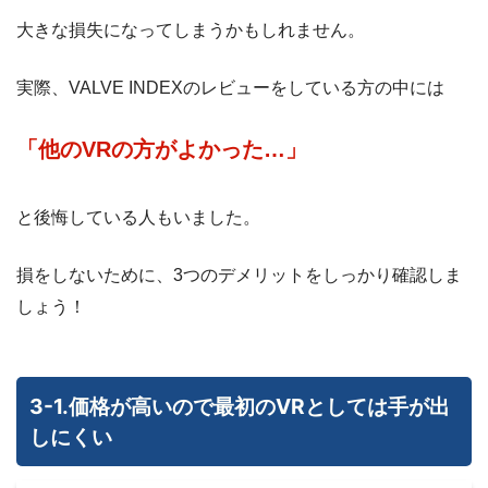
メガネかけずにプレイ可能
大きな損失になってしまうかもしれません。
(0)
実際、VALVE INDEXのレビューをしている方の中には
「他のVRの方がよかった…」
VRsatileが届いたので早速試しに使ってみた。 Valve
indexでの感想。メガネをかけずにプレイできるのでかな
り視野角が広くなった。眼鏡をかけて見える範囲ではほぼ
と後悔している人もいました。
日常と変わらないレベル。 眼鏡の締め付け、鼻パッドの
損をしないために、3つのデメリットをしっかり確認しま
痛みも無くなった。 まだちょっと慣れない部分はあるの
しょう！
で、あとは試行錯誤かな
続きを読む
3-1.価格が高いので最初のVRとしては手が出
しにくい