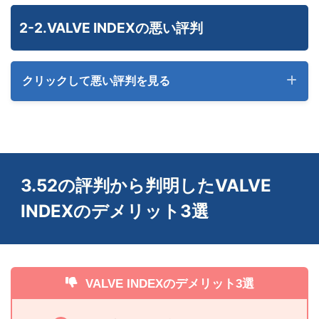
映像が綺麗
2-2.VALVE INDEXの悪い評判
(0)
クリックして悪い評判を見る
ずっとRift Sをメインで使ってたのだけどフルトラを機に
ほとんど使ってなかったValve indexを使ったら映像がク
ッキリめちゃ綺麗。
耐久性は最弱
(0)
3.52の評判から判明したVALVE
安定してる
INDEXのデメリット3選
Valve Indexコントローラーはこと性能においては最高と
(0)
言えるが、耐久性においてはVRコントローラー界で最弱
と言わざるを得ない（新品3日目で故障した人の感想）
VALVE INDEXのデメリット3選
Quest2は画質いいけど視野角が狭くて水中メガネしてる
気分になるからValve Indexとかのほうがいいぞ（悪魔の