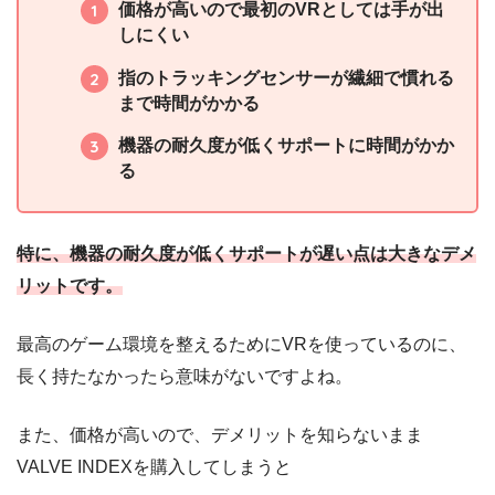
価格が高いので最初のVRとしては手が出
囁き）
しにくい
故障・不良品ばかり
(0)
指のトラッキングセンサーが繊細で慣れる
まで時間がかかる
これで映画見たい！
機器の耐久度が低くサポートに時間がかか
る
VALVE INDEX 結局１年たたずにベースステーション以外
(0)
全て故障したし、HMDに至っては交換品として送られた
ものすら初期不良品だしで、個人的な感想としては正直ま
特に、機器の耐久度が低くサポートが遅い点は大きなデメ
ともな製品とはとても言えない。
VALVE INDEX、これまではWindows MRとRiftSを使って
リットです。
きたわけだが。 ぶっちゃけソフトウェアで明るさの設定
できるだけでも買いだわ。 めっちゃいい(*ﾟｰﾟ*) まだ3～4
最高のゲーム環境を整えるためにVRを使っているのに、
続きを読む
時間での感想だが、なんとかしてこれで映画みたいな。
長く持たなかったら意味がないですよね。
デスクトップ表示ソフトさがすか_(:3 」∠ )_
また、価格が高いので、デメリットを知らないまま
VALVE INDEXを購入してしまうと