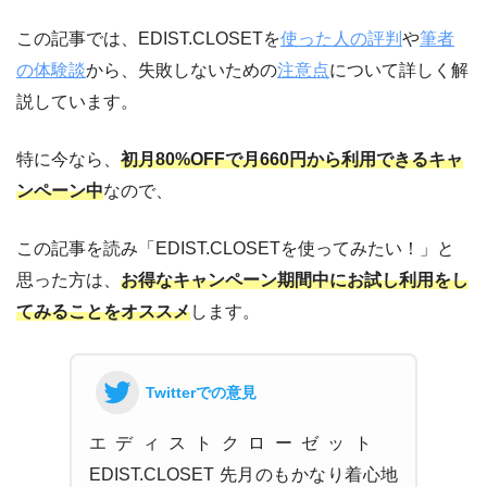
この記事では、EDIST.CLOSETを
使った人の評判
や
筆者
の体験談
から、失敗しないための
注意点
について詳しく解
説しています。
特に今なら、
初月80%OFFで月660円から利用できるキャ
ンペーン中
なので、
この記事を読み「EDIST.CLOSETを使ってみたい！」と
思った方は、
お得なキャンペーン期間中にお試し利用をし
てみることをオススメ
します。
Twitterでの意見
エディストクローゼット
EDIST.CLOSET 先月のもかなり着心地