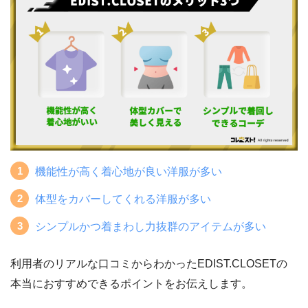
発送日
返却締め切り
表記サイズ
実際のサイズ感
5日
翌月4日
みん評
S
S~M
15日
翌月14日
機能性が高く着心地が良い洋服が多い
M
M~L
体型をカバーしてくれる洋服が多い
25日
翌月25日
サイズが大きくつくられているみたい。サ
シンプルかつ着まわし力抜群のアイテムが多い
サイズ感の違い
イズ関連で交換できないのは辛いですね…
ライター小田
利用者のリアルな口コミからわかったEDIST.CLOSETの
本当におすすめできるポイントをお伝えします。
Twitterでの意見