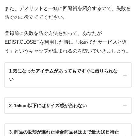
また、デメリットと一緒に回避術を紹介するので、失敗を
防ぐのに役立ててください。
Twitterでの意見
@edist
登録前に失敗を防ぐ方法を知って、あなたが
EDIST.CLOSETを利用した時に「求めてたサービスと違
う」というギャップが生まれるのを防いでいきましょう。
1.気になったアイテムがあってもですぐに借りられな
引用元のツイートを見る
い
引用元のツイートを見る
Web上での意見
2. 155cm以下にはサイズ感が合わない
仕事でもプライベートでも使えるのはいい
ですね！
ライター小田
3. 商品の返却が遅れた場合商品発送まで最大10日待た