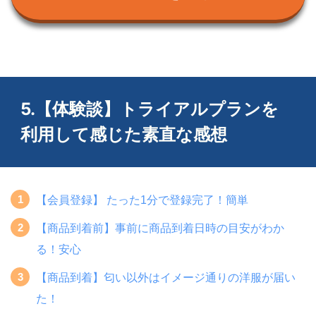
今なら初月80%オフ（月660円〜）
EDIST.CLOSETを試してみる
5.【体験談】トライアルプランを
利用して感じた素直な感想
【会員登録】 たった1分で登録完了！簡単
【商品到着前】事前に商品到着日時の目安がわか
こだわりポイント
公式サイト：
https://www.air-closet.com/
る！安心
エアクローゼット
はS・XSサイズの品揃えが豊富で
「XS
【商品到着】匂い以外はイメージ通りの洋服が届い
のパーソナルスタイリング」
まで行っています。
た！
幅広い層にオススメできるコーデを揃えており、
ワンピースにもポケット付き
スマートフォンやハンカ