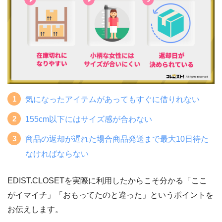
洗濯もしやすく、扱いやすい生地なのは便
利！
ライター小田
Twitterでの意見
みん評
気になったアイテムがあってもすぐに借りれない
155cm以下にはサイズ感が合わない
サイズが大きくつくられているみたい。サ
商品の返却が遅れた場合商品発送まで最大10日待た
イズ関連で交換できないのは辛いですね…
引用元のツイートを見る
ライター小田
なければならない
EDIST.CLOSETを実際に利用したからこそ分かる「ここ
体型カバーができる洋服はありがたいです
Twitterでの意見
がイマイチ」「おもってたのと違った」というポイントを
ね！
お伝えします。
ライター小田