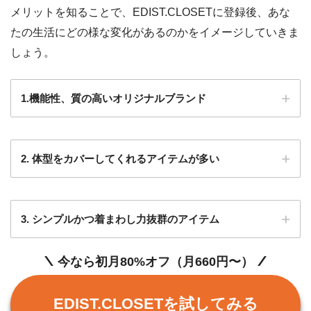
メリットを知ることで、EDIST.CLOSETに登録後、あな
EDIST.CLOSETホームページ
たの生活にどの様な変化があるのかをイメージしていきま
しょう。
ログイン
1.機能性、質の高いオリジナルブランド
右上のベルマークから確認できます。
2. 体型をカバーしてくれるアイテムが多い
引用元のツイートを見る
3. シンプルかつ着まわし力抜群のアイテム
今なら初月80%オフ（月660円〜）
次の洋服が届くまで、1着も手元にないの
は、もったいない気持ちになりますね…
ライター小田
EDIST.CLOSETを試してみる