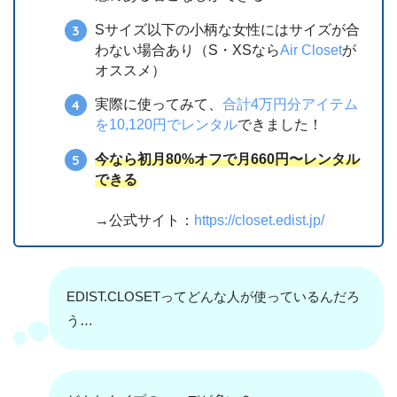
Sサイズ以下の小柄な女性にはサイズが合
わない場合あり（S・XSなら
Air Closet
が
オススメ）
実際に使ってみて、
合計4万円分アイテム
を10,120円でレンタル
できました！
今なら初月80%オフで月660円〜レンタル
できる
→公式サイト：
https://closet.edist.jp/
EDIST.CLOSETってどんな人が使っているんだろ
う…