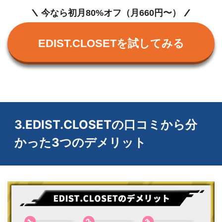
今なら初月80%オフ（月660円〜）
Twitterでの意見
みん評
EDIST.CLOSETを試してみる
@EDIST_CLOSET
時期によっては、欲しい服をレンタルでき
ない時もあるみたい…
ライター小田
3.EDIST.CLOSETの口コミから分
Web上での意見
かった3つのデメリット
引用元のツイートを見る