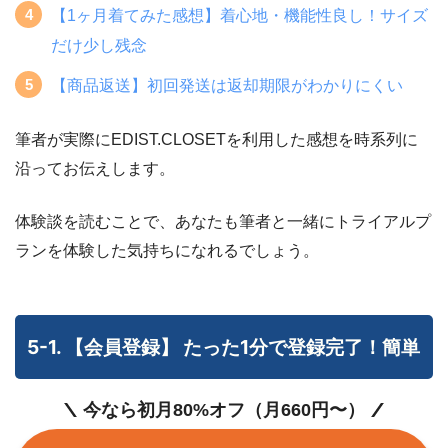
EDIST.CLOSETの利用を考えている
30〜50代の方にもオ
【1ヶ月着てみた感想】着心地・機能性良し！サイズ
ススメ
です。
だけ少し残念
下着が透けない
洋服を着替え終わった後に慌て
【商品返送】初回発送は返却期限がわかりにくい
気になる服はなるべく早く押さえるようにして
シワになりにくい
アイロンの手間が省
おきましょう！
S・XSサイズ参考
ファッション
筆者が実際にEDIST.CLOSETを利用した感想を時系列に
ライター小田
沿ってお伝えします。
体験談を読むことで、あなたも筆者と一緒にトライアルプ
B
W
H
ランを体験した気持ちになれるでしょう。
XS
74～80cm
57～62cm
78～85cm
S
78～83cm
60～67cm
82～90cm
5-1. 【会員登録】 たった1分で登録完了！簡単
今なら初月80%オフ（月660円〜）