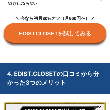
なければならない
今なら初月80%オフ（月660円〜）
みん評
EDIST.CLOSETを試してみる
時期によっては、欲しい服をレンタルでき
ない時もあるみたい…
ライター小田
4. EDIST.CLOSETの口コミから分
Web上での意見
かった3つのメリット