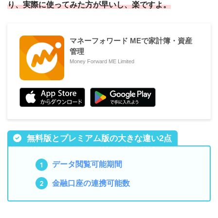
り、実際に使ってみた方が早いし、楽ですよ。
CSVダウンロード
×
○
マネーフォワード MEで家計簿・資産
管理
Money Forward ME Limited
サポート・保証
無料会員
プレミアム会員
プレミアムサポート
×
○
無料版とプレミアム版の大きな違い2点
データバックアップ保証
×
○
データ閲覧可能期間
金融口座の連携可能数
サービス継続性保障
×
○
（SLA）