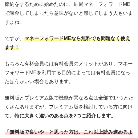
節約をするために始めたのに、結局マネーフォワードME
カードの残高表示
×
○
で課金してしまったら意味がないと感じてしまう人もいま
すよね。
家計診断
×
○
ですが、
マネーフォワード
ME
な
ら無料でも問題なく使え
家計資産レポート
×
○
ます！
資産内訳・推移グラフ
×
○
もちろん有料会員には有料会員のメリットがあり、マネー
フォワードMEを利用する目的によっては有料会員になっ
負債内訳・推移グラフ
×
○
たほうがいい場合もあります。
ポイント・マイルの
×
○
有効期限の表示・通知
無料版とプレミアム版で機能が異なる点は全部で17つとた
くさんありますが、プレミアム版を検討している方に向け
カード引き落としの
て、
特に大きく違いのある点を2つご紹介します。
×
○
残高不足の通知
「無料版で良いや」と思った方は、これ以上読み進めるよ
広告非表示
×
○