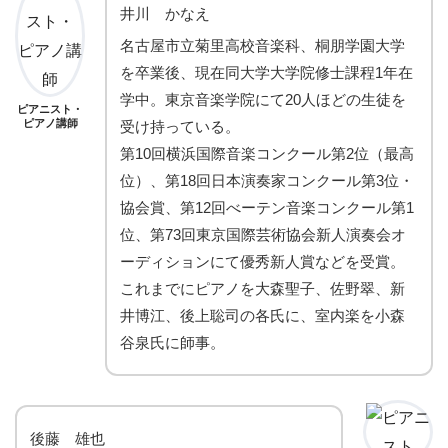
井川 かなえ
名古屋市立菊里高校音楽科、桐朋学園大学
を卒業後、現在同大学大学院修士課程1年在
学中。東京音楽学院にて20人ほどの生徒を
ピアニスト・
ピアノ講師
受け持っている。
第10回横浜国際音楽コンクール第2位（最高
位）、第18回日本演奏家コンクール第3位・
協会賞、第12回べーテン音楽コンクール第1
位、第73回東京国際芸術協会新人演奏会オ
ーディションにて優秀新人賞などを受賞。
これまでにピアノを大森聖子、佐野翠、新
井博江、後上聡司の各氏に、室内楽を小森
谷泉氏に師事。
後藤 雄也