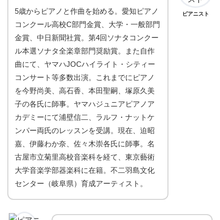
5歳からピアノと作曲を始める。愛知ピアノ
ピアニスト
コンクール高校C部門金賞、大学・一般部門
金賞、中日新聞社賞。第4回ソナタコンクー
ル本選ソナタ全楽章部門奨励賞。また自作
曲にて、ヤマハJOCハイライト・シティー
コンサート等多数出演。これまでにピアノ
を今野尚美、高石香、本田聖嗣、塚原久美
子の各氏に師事。ヤマハジュニアピアノア
カデミーにて浦壁信二、ラルフ・ナットケ
ンパー両氏のレッスンを受講。現在、迫昭
嘉、伊藤わか奈、佐々木崇各氏に師事。名
古屋市立菊里高校音楽科を経て、東京藝術
大学音楽学部器楽科に在籍。不二羽島文化
センター（岐阜県）育成アーティスト。